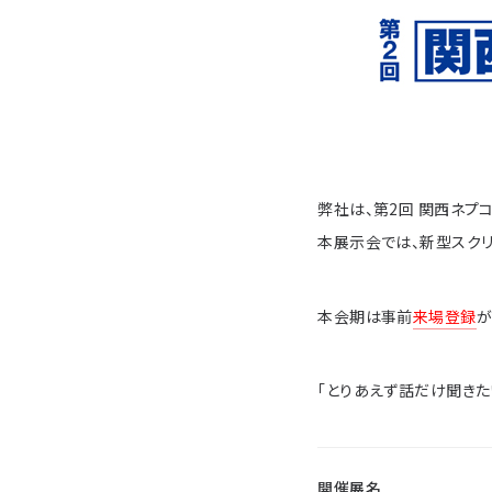
弊社は、第2回 関西ネプ
本展示会では、新型スクリ
本会期は事前
来場登録
が
「とりあえず話だけ聞きた
開催展名