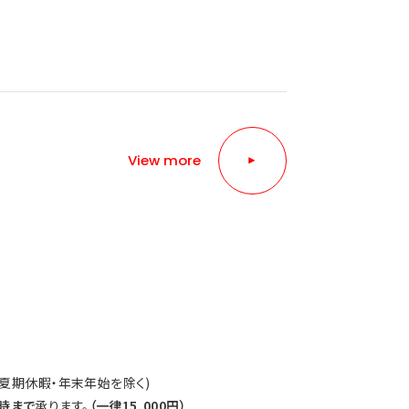
View more
View more
・夏期休暇・年末年始を除く)
時まで
承ります。
（一律15,000円）