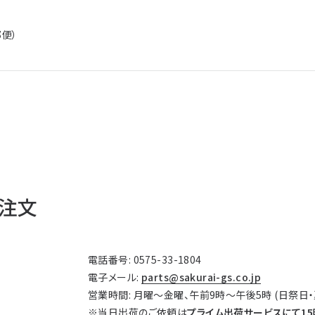
便）
注文
電話番号: 0575-33-1804
電子メール:
parts@sakurai-gs.co.jp
営業時間: 月曜～金曜、午前9時～午後5時 (日祭日
※当日出荷のご依頼は
プライム出荷サービスにて15