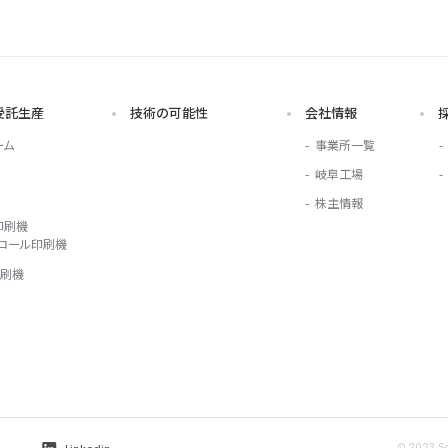
受託生産
技術の可能性
会社情報
ーム
事業所一覧
岐阜工場
株主情報
印刷機
ロール印刷機
印刷機
©︎ 2023 S