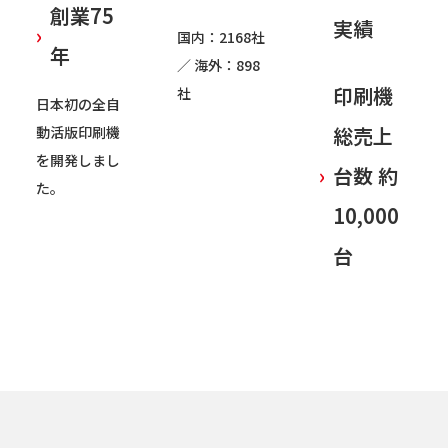
創業75
実績
›
国内：2168社
年
／ 海外：898
印刷機
社
日本初の全自
総売上
動活版印刷機
を開発しまし
›
台数 約
た。
10,000
台