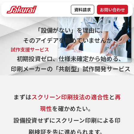
資料請求
お問い合わせ
「設備がない」を理由に、
そのアイデアを諦めていませんか？
試作支援サービス
初期投資ゼロ、仕様未確定から始める、
印刷メーカーの「共創型」試作開発サービス
資料請求
お問い合わせ
まずは
スクリーン印刷技法の適合性
と
再
現性
を確かめたい。
設備投資せずにスクリーン印刷による印
刷検証を先に進められます。