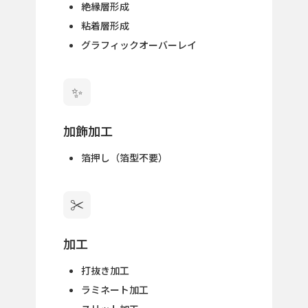
絶縁層形成
粘着層形成
グラフィックオーバーレイ
✨
加飾加工
箔押し（箔型不要）
✂️
加工
打抜き加工
ラミネート加工