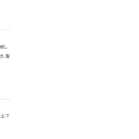
成し
き、製
ン上で