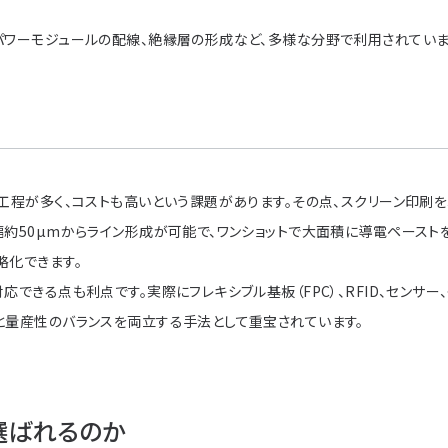
パワーモジュールの配線、絶縁層の形成など、多様な分野で利用されていま
工程が多く、コストも高いという課題があります。その点、スクリーン印刷
約50µmからライン形成が可能で、ワンショットで大面積に導電ペースト
略化できます。
できる点も利点です。実際にフレキシブル基板（FPC）、RFID、センサー、
と量産性のバランスを両立する手法として重宝されています。
選ばれるのか