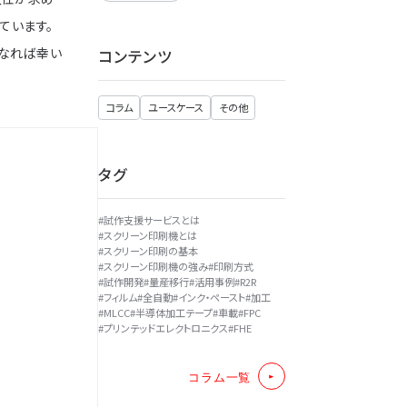
ています。
なれば幸い
コンテンツ
コラム
ユースケース
その他
タグ
#
試作支援サービスとは
#
スクリーン印刷機とは
#
スクリーン印刷の基本
#
スクリーン印刷機の強み
#
印刷方式
#
試作開発
#
量産移行
#
活用事例
#
R2R
#
フィルム
#
全自動
#
インク・ペースト
#
加工
#
MLCC
#
半導体加工テープ
#
車載
#
FPC
#
プリンテッドエレクトロニクス
#
FHE
コラム一覧